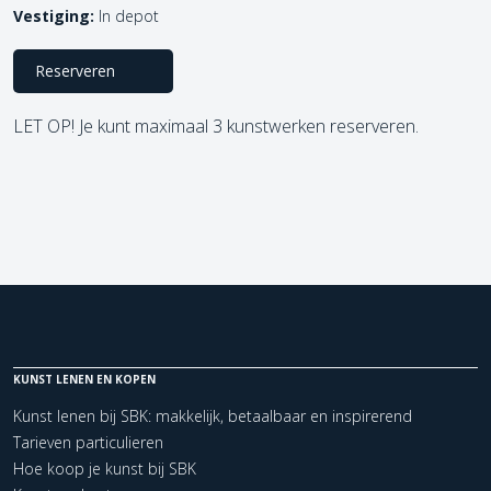
Vestiging:
In depot
Reserveren
LET OP! Je kunt maximaal 3 kunstwerken reserveren.
KUNST LENEN EN KOPEN
Kunst lenen bij SBK: makkelijk, betaalbaar en inspirerend
Tarieven particulieren
Hoe koop je kunst bij SBK