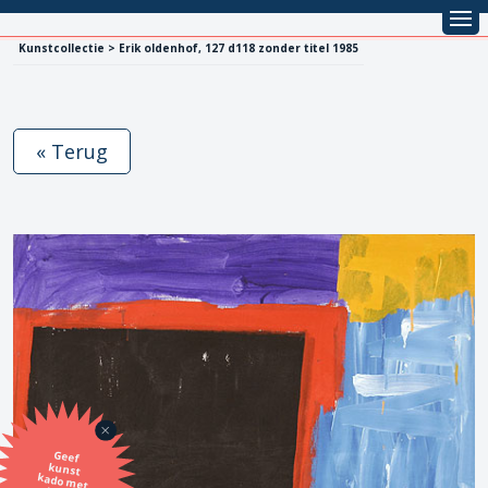
Kunstcollectie > Erik oldenhof, 127 d118 zonder titel 1985
« Terug
Geef
kunst
kado met
de SBK