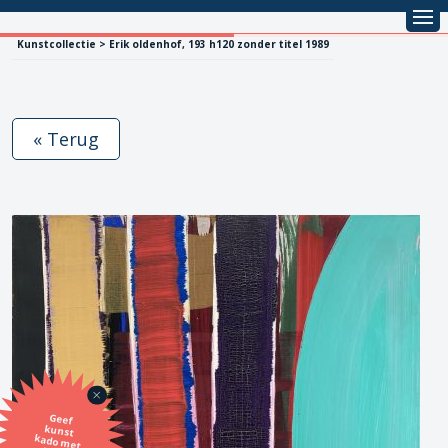
Kunstcollectie > Erik oldenhof, 193 h120 zonder titel 1989
« Terug
Geef
kunst
kado met
de SBK