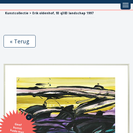
Kunstcollectie > Erik oldenhof, 93 q383 landschap 1997
« Terug
Geef
kunst
kado met
de SBK