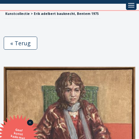
Kunstcollectie > Erik adelbert bauknecht, Bentem 1975
« Terug
Geef
kunst
kado met
de SBK