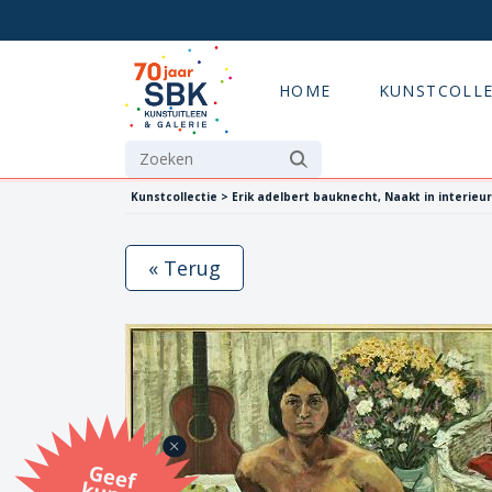
HOME
KUNSTCOLLE
Kunstcollectie > Erik adelbert bauknecht, Naakt in interieur
« Terug
G
eef
u
n
st
a
d
o
m
et
e SB
K
u
n
stb
o
n