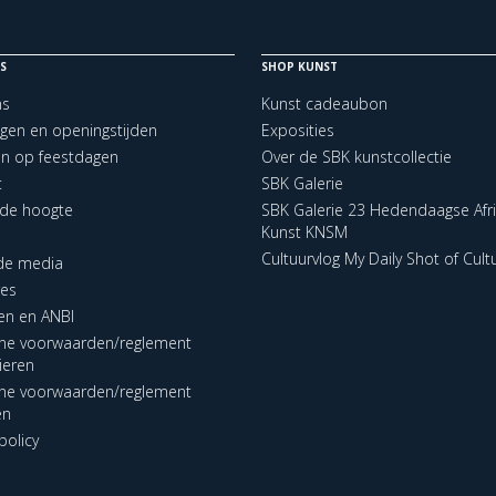
S
SHOP KUNST
ns
Kunst cadeaubon
ngen en openingstijden
Exposities
en op feestdagen
Over de SBK kunstcollectie
t
SBK Galerie
p de hoogte
SBK Galerie 23 Hedendaagse Afr
Kunst KNSM
Cultuurvlog My Daily Shot of Cult
 de media
res
en en ANBI
ne voorwaarden/reglement
lieren
ne voorwaarden/reglement
en
policy