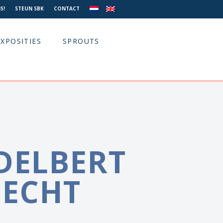
S!
STEUN SBK
CONTACT
EXPOSITIES
SPROUTS
ADELBERT
ECHT