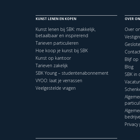
KUNST LENEN EN KOPEN
OVER ON
Kunst lenen bij SBK: makkelijk,
Over o
betaalbaar en inspirerend
Vestigi
Tarieven particulieren
Geslot
Hoe koop je kunst bij SBK
Contac
Kunst op kantoor
Blijf o
Tarieven zakelijk
Blog
SBK Young – studentenabonnement
SBK in
VYOO: laat je verrassen
Vacatu
Veelgestelde vragen
Schenk
Algeme
particu
Algeme
bedrijv
Privacy 