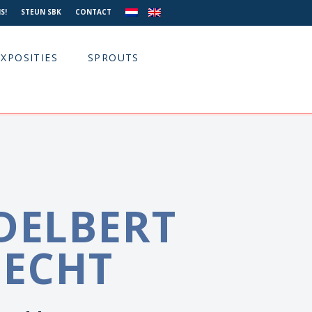
S!
STEUN SBK
CONTACT
EXPOSITIES
SPROUTS
ADELBERT
ECHT