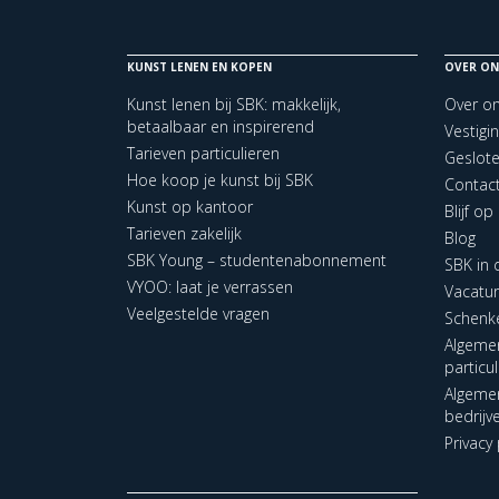
KUNST LENEN EN KOPEN
OVER ON
Kunst lenen bij SBK: makkelijk,
Over o
betaalbaar en inspirerend
Vestigi
Tarieven particulieren
Geslot
Hoe koop je kunst bij SBK
Contac
Kunst op kantoor
Blijf o
Tarieven zakelijk
Blog
SBK Young – studentenabonnement
SBK in
VYOO: laat je verrassen
Vacatu
Veelgestelde vragen
Schenk
Algeme
particu
Algeme
bedrijv
Privacy 