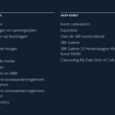
S
SHOP KUNST
ns
Kunst cadeaubon
ngen en openingstijden
Exposities
en op feestdagen
Over de SBK kunstcollectie
t
SBK Galerie
p de hoogte
SBK Galerie 23 Hedendaagse Afr
Kunst KNSM
Cultuurvlog My Daily Shot of Cult
 de media
res
en en ANBI
ne voorwaarden/reglement
lieren
ne voorwaarden/reglement
en
policy