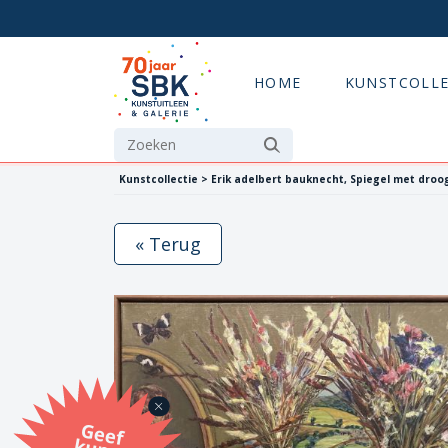
HOME
KUNSTCOLLE
Kunstcollectie > Erik adelbert bauknecht, Spiegel met dro
« Terug
G
eef
u
n
st
a
d
o
m
et
e SB
K
u
n
stb
o
n