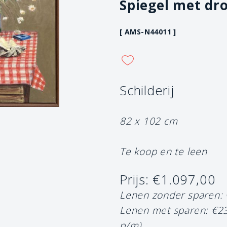
Spiegel met dr
[ AMS-N44011 ]
Schilderij
82 x 102 cm
Te koop en te leen
Prijs: €1.097,00
Lenen zonder sparen:
Lenen met sparen: €2
p/m)