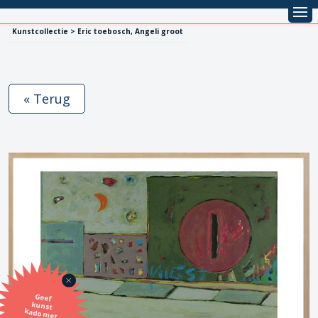
Kunstcollectie > Eric toebosch, Angeli groot
« Terug
Geef
kunst
kado met
de SBK