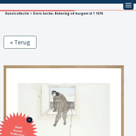
Kunstcollectie > Doris becke, Bekoring vd burgem iii 1 1076
« Terug
Geef
kunst
kado met
de SBK