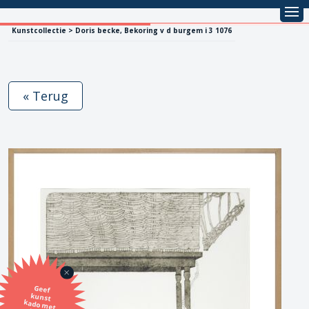
Kunstcollectie > Doris becke, Bekoring v d burgem i 3 1076
« Terug
Geef
kunst
kado met
de SBK