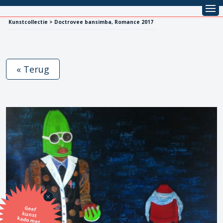
Kunstcollectie > Doctrovee bansimba, Romance 2017
« Terug
Geef
kunst
kado met
de SBK