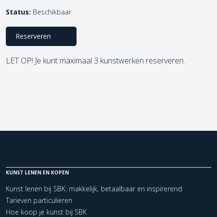
Status:
Beschikbaar
Reserveren
LET OP! Je kunt maximaal 3 kunstwerken reserveren.
KUNST LENEN EN KOPEN
Kunst lenen bij SBK: makkelijk, betaalbaar en inspirerend
Tarieven particulieren
Hoe koop je kunst bij SBK