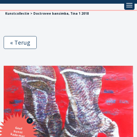
Kunstcollectie > Doctrovee bansimba, Tina 1 2018
« Terug
Geef
kunst
kado met
de SBK