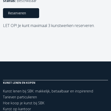
Status:
Beschikbaar
Reserveren
LET OP! Je kunt maximaal 3 kunstwerken reserveren.
KUNST LENEN EN KOPEN
Kunst lenen bij SBK: makkelijk, betaalbaar en inspirerend
Tarieven particulieren
Hoe koop je kunst bij SBK
Kunst op kantoor