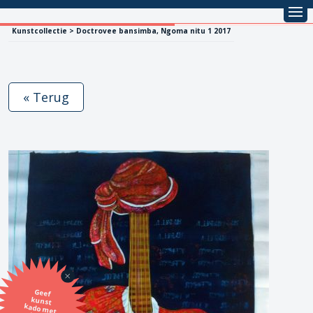
Kunstcollectie > Doctrovee bansimba, Ngoma nitu 1 2017
« Terug
Geef
kunst
kado met
de SBK