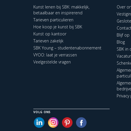
Kunst lenen bij SBK: makkelijk,
Over o
betaalbaar en inspirerend
Vestigi
Tarieven particulieren
Geslot
Hoe koop je kunst bij SBK
Contac
Kunst op kantoor
Blijf o
Tarieven zakelijk
Blog
SBK Young – studentenabonnement
SBK in
VYOO: laat je verrassen
Vacatu
Veelgestelde vragen
Schenk
Algeme
particu
Algeme
bedrijv
Privacy 
VOLG ONS