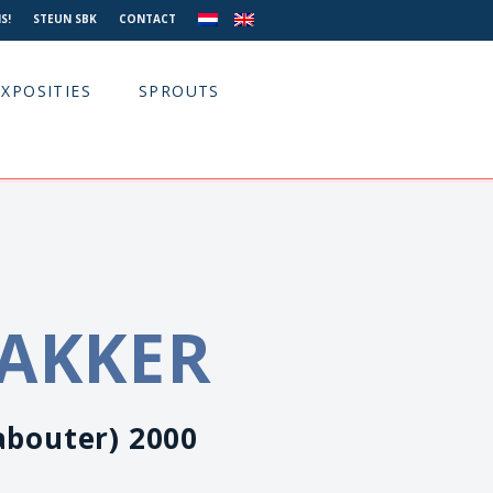
S!
STEUN SBK
CONTACT
EXPOSITIES
SPROUTS
BAKKER
abouter) 2000