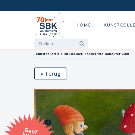
HOME
KUNSTCOLLE
Kunstcollectie > Dirk bakker, Zonder titel kabouter 2000
« Terug
G
eef
u
n
st
a
d
o
m
et
e SB
K
u
n
stb
o
n