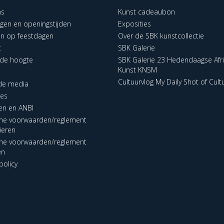
ns
Kunst cadeaubon
ngen en openingstijden
Exposities
en op feestdagen
Over de SBK kunstcollectie
t
SBK Galerie
p de hoogte
SBK Galerie 23 Hedendaagse Afr
Kunst KNSM
Cultuurvlog My Daily Shot of Cult
 de media
res
en en ANBI
ne voorwaarden/reglement
lieren
ne voorwaarden/reglement
en
policy