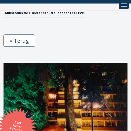
Kunstcollectie > Dieter schutte, Zonder titel 1995
« Terug
Geef
kunst
kado met
de SBK