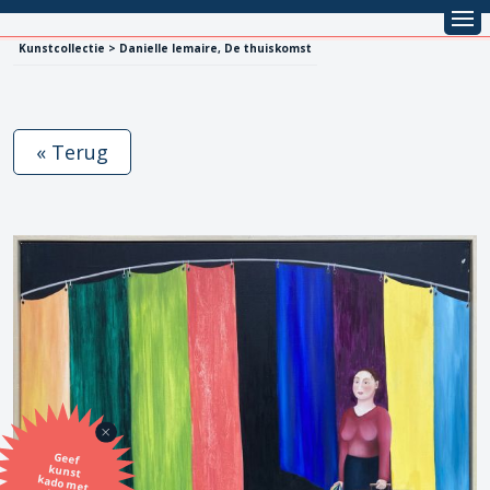
Kunstcollectie > Danielle lemaire, De thuiskomst
« Terug
Geef
kunst
kado met
de SBK