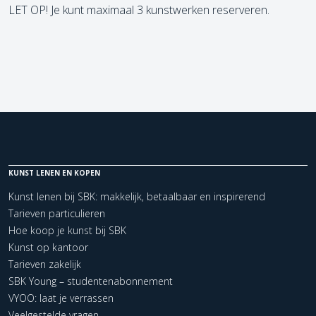
LET OP! Je kunt maximaal 3 kunstwerken reserveren.
KUNST LENEN EN KOPEN
Kunst lenen bij SBK: makkelijk, betaalbaar en inspirerend
Tarieven particulieren
Hoe koop je kunst bij SBK
Kunst op kantoor
Tarieven zakelijk
SBK Young – studentenabonnement
VYOO: laat je verrassen
Veelgestelde vragen