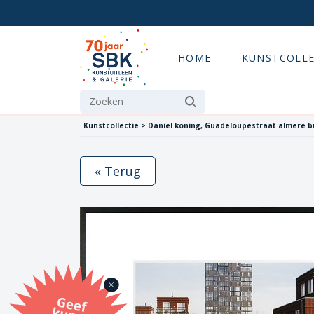
HOME
KUNSTCOLLE
Kunstcollectie > Daniel koning, Guadeloupestraat almere b
« Terug
G
eef
u
n
st
a
d
o
m
et
e SB
K
u
n
stb
o
n