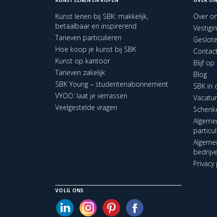
Kunst lenen bij SBK: makkelijk,
Over o
betaalbaar en inspirerend
Vestigi
Tarieven particulieren
Geslot
Hoe koop je kunst bij SBK
Contac
Kunst op kantoor
Blijf o
Tarieven zakelijk
Blog
SBK Young – studentenabonnement
SBK in
VYOO: laat je verrassen
Vacatu
Veelgestelde vragen
Schenk
Algeme
particu
Algeme
bedrijv
Privacy 
VOLG ONS