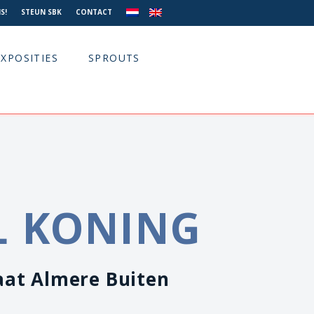
S!
STEUN SBK
CONTACT
EXPOSITIES
SPROUTS
L KONING
at Almere Buiten