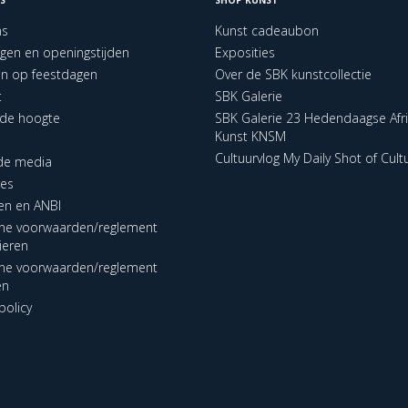
ns
Kunst cadeaubon
ngen en openingstijden
Exposities
en op feestdagen
Over de SBK kunstcollectie
t
SBK Galerie
p de hoogte
SBK Galerie 23 Hedendaagse Afr
Kunst KNSM
Cultuurvlog My Daily Shot of Cult
 de media
res
en en ANBI
ne voorwaarden/reglement
lieren
ne voorwaarden/reglement
en
policy