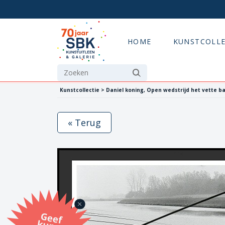
HOME
KUNSTCOLLE
Kunstcollectie > Daniel koning, Open wedstrijd het vette b
« Terug
G
eef
u
n
st
a
d
o
m
et
e SB
K
u
n
stb
o
n