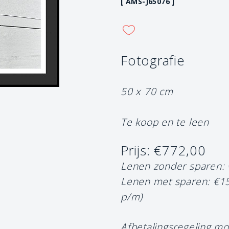
[ AMS-J65076 ]
Fotografie
50 x 70 cm
Te koop en te leen
Prijs: €772,00
Lenen zonder sparen:
Lenen met sparen: €1
p/m)
Afbetalingsregeling mo