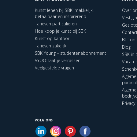
Kunst lenen bij SBK: makkelijk,
Over o
betaalbaar en inspirerend
Vestigi
Tarieven particulieren
Geslot
Hoe koop je kunst bij SBK
Contac
Kunst op kantoor
Blijf o
Tarieven zakelijk
Blog
SBK Young – studentenabonnement
SBK in
VYOO: laat je verrassen
Vacatu
Veelgestelde vragen
Schenk
Algeme
particu
Algeme
bedrijv
Privacy 
VOLG ONS