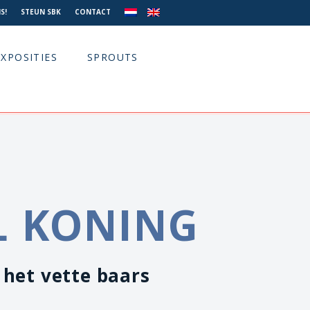
S!
STEUN SBK
CONTACT
EXPOSITIES
SPROUTS
L KONING
 het vette baars