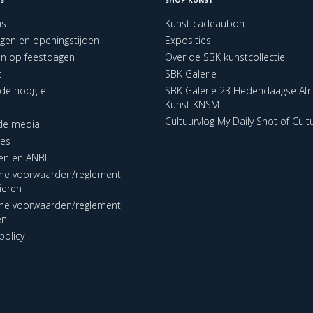
ns
Kunst cadeaubon
ngen en openingstijden
Exposities
en op feestdagen
Over de SBK kunstcollectie
t
SBK Galerie
p de hoogte
SBK Galerie 23 Hedendaagse Afr
Kunst KNSM
Cultuurvlog My Daily Shot of Cult
 de media
res
en en ANBI
ne voorwaarden/reglement
lieren
ne voorwaarden/reglement
en
policy