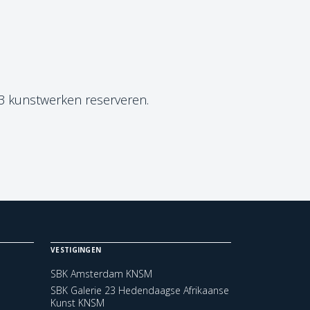
 3 kunstwerken reserveren.
VESTIGINGEN
SBK Amsterdam KNSM
SBK Galerie 23 Hedendaagse Afrikaanse
Kunst KNSM