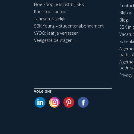
Hoe koop je kunst bij SBK
Contac
Kunst op kantoor
Blijf o
Tarieven zakelijk
Blog
SBK Young – studentenabonnement
SBK in
VYOO: laat je verrassen
Vacatu
Veelgestelde vragen
Schenk
Algeme
particu
Algeme
bedrijv
Privacy 
VOLG ONS