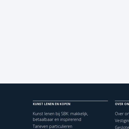
KUNST LENEN EN KOPEN
OVER ON
Kunst lenen bij SBK: makkelijk,
Over o
betaalbaar en inspirerend
Vestigi
Tarieven particulieren
Geslot