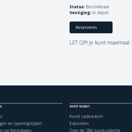
Status:
Beschikbaar
Vestiging:
In depot
Reserveren
LET OP! Je kunt maximaal
S
SHOP KUNST
ns
Kunst cadeaubon
ngen en openingstijden
Exposities
en op feestdagen
Over de SBK kunstcollectie