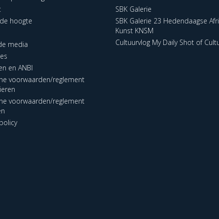
t
SBK Galerie
p de hoogte
SBK Galerie 23 Hedendaagse Afr
Kunst KNSM
Cultuurvlog My Daily Shot of Cult
 de media
res
en en ANBI
ne voorwaarden/reglement
lieren
ne voorwaarden/reglement
en
policy