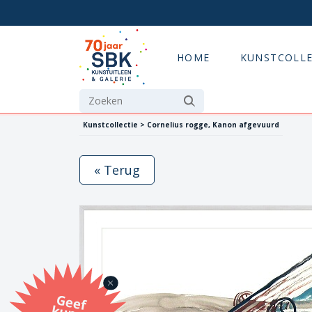
HOME
KUNSTCOLLE
Kunstcollectie > Cornelius rogge, Kanon afgevuurd
« Terug
G
eef
u
n
st
a
d
o
m
et
e SB
K
u
n
stb
o
n