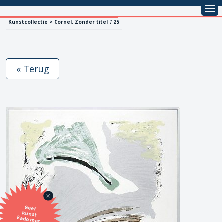
Kunstcollectie > Cornel, Zonder titel 7 25
« Terug
Geef
kunst
kado met
de SBK