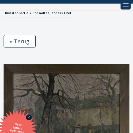
Kunstcollectie > Cor noltee, Zonder titel
« Terug
Geef
kunst
kado met
de SBK