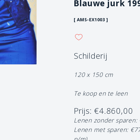
Blauwe jurk 19
[ AMS-EX1003 ]
Schilderij
120 x 150 cm
Te koop en te leen
Prijs: €4.860,00
Lenen zonder sparen:
Lenen met sparen: €7
p/m)