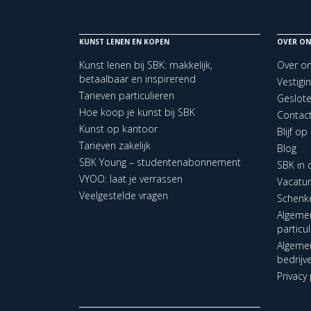
KUNST LENEN EN KOPEN
OVER ON
Kunst lenen bij SBK: makkelijk,
Over o
betaalbaar en inspirerend
Vestigi
Tarieven particulieren
Geslot
Hoe koop je kunst bij SBK
Contac
Kunst op kantoor
Blijf o
Tarieven zakelijk
Blog
SBK Young – studentenabonnement
SBK in
VYOO: laat je verrassen
Vacatu
Veelgestelde vragen
Schenk
Algeme
particu
Algeme
bedrijv
Privacy 