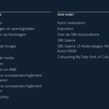
S
SHOP KUNST
ns
Kunst cadeaubon
ngen en openingstijden
Exposities
en op feestdagen
Over de SBK kunstcollectie
t
SBK Galerie
p de hoogte
SBK Galerie 23 Hedendaagse Afr
Kunst KNSM
Cultuurvlog My Daily Shot of Cult
 de media
res
en en ANBI
ne voorwaarden/reglement
lieren
ne voorwaarden/reglement
en
policy