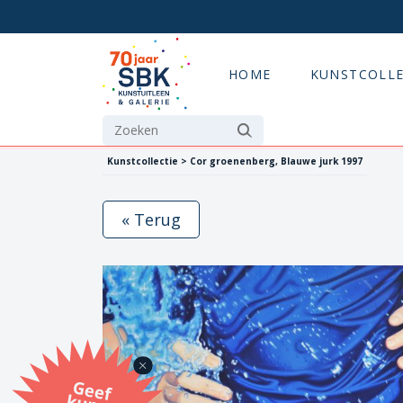
HOME
KUNSTCOLLE
Kunstcollectie > Cor groenenberg, Blauwe jurk 1997
« Terug
G
eef
u
n
st
a
d
o
m
et
e SB
K
u
n
stb
o
n