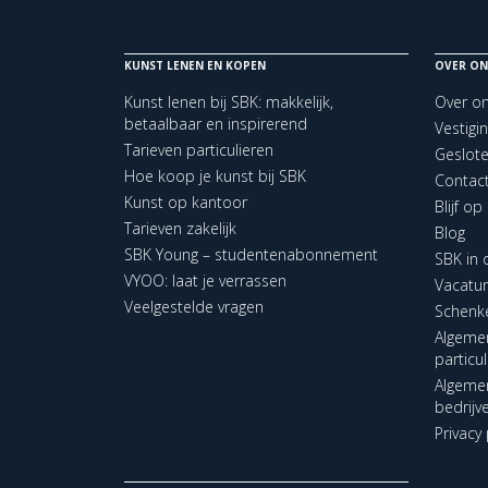
KUNST LENEN EN KOPEN
OVER ON
Kunst lenen bij SBK: makkelijk,
Over o
betaalbaar en inspirerend
Vestigi
Tarieven particulieren
Geslot
Hoe koop je kunst bij SBK
Contac
Kunst op kantoor
Blijf o
Tarieven zakelijk
Blog
SBK Young – studentenabonnement
SBK in
VYOO: laat je verrassen
Vacatu
Veelgestelde vragen
Schenk
Algeme
particu
Algeme
bedrijv
Privacy 