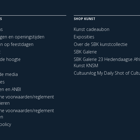
S
SHOP KUNST
ns
Kunst cadeaubon
ngen en openingstijden
Exposities
en op feestdagen
Over de SBK kunstcollectie
t
SBK Galerie
p de hoogte
SBK Galerie 23 Hedendaagse Afr
Kunst KNSM
Cultuurvlog My Daily Shot of Cult
 de media
res
en en ANBI
ne voorwaarden/reglement
lieren
ne voorwaarden/reglement
en
policy