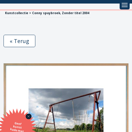
Kunstcollectie > Conny spuybroek, Zonder titel 2004
« Terug
Geef
kunst
kado met
de SBK