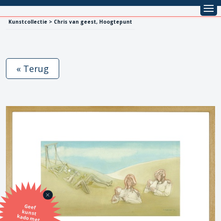
Kunstcollectie > Chris van geest, Hoogtepunt
« Terug
Geef
kunst
kado met
de SBK