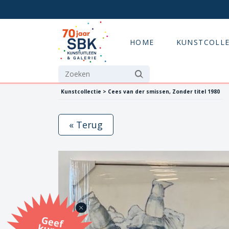
HOME
KUNSTCOLLE
Kunstcollectie > Cees van der smissen, Zonder titel 1980
« Terug
G
eef
u
n
st
a
d
o
m
et
e SB
K
u
n
stb
o
n