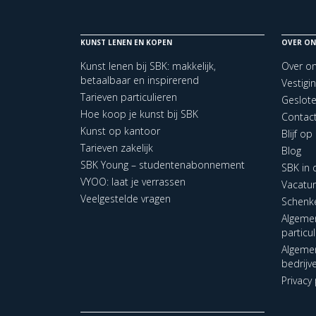
KUNST LENEN EN KOPEN
OVER ON
Kunst lenen bij SBK: makkelijk,
Over o
betaalbaar en inspirerend
Vestigi
Tarieven particulieren
Geslot
Hoe koop je kunst bij SBK
Contac
Kunst op kantoor
Blijf o
Tarieven zakelijk
Blog
SBK Young – studentenabonnement
SBK in
VYOO: laat je verrassen
Vacatu
Veelgestelde vragen
Schenk
Algeme
particu
Algeme
bedrijv
Privacy 