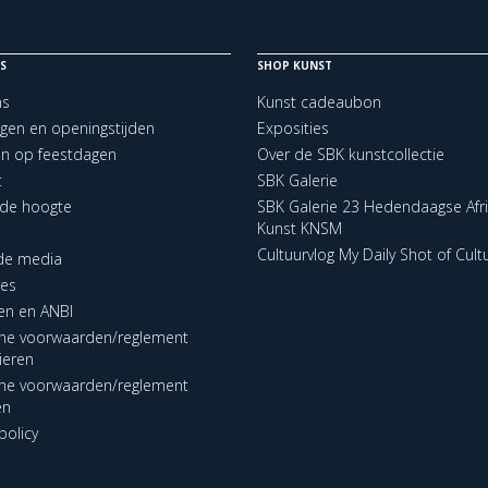
S
SHOP KUNST
ns
Kunst cadeaubon
ngen en openingstijden
Exposities
en op feestdagen
Over de SBK kunstcollectie
t
SBK Galerie
p de hoogte
SBK Galerie 23 Hedendaagse Afr
Kunst KNSM
Cultuurvlog My Daily Shot of Cult
 de media
res
en en ANBI
ne voorwaarden/reglement
lieren
ne voorwaarden/reglement
en
policy