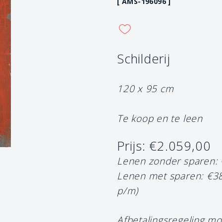
[ AMS-196096 ]
Schilderij
120 x 95 cm
Te koop en te leen
Prijs: €2.059,00
Lenen zonder sparen:
Lenen met sparen: €3
p/m)
Afbetalingsregeling mo