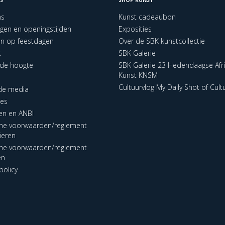
ns
Kunst cadeaubon
ngen en openingstijden
Exposities
en op feestdagen
Over de SBK kunstcollectie
t
SBK Galerie
p de hoogte
SBK Galerie 23 Hedendaagse Afr
Kunst KNSM
Cultuurvlog My Daily Shot of Cult
 de media
res
en en ANBI
ne voorwaarden/reglement
lieren
ne voorwaarden/reglement
en
policy