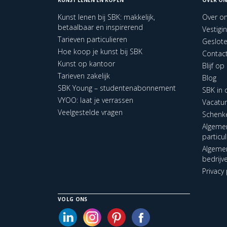
Kunst lenen bij SBK: makkelijk,
Over o
betaalbaar en inspirerend
Vestigi
Tarieven particulieren
Geslot
Hoe koop je kunst bij SBK
Contac
Kunst op kantoor
Blijf o
Tarieven zakelijk
Blog
SBK Young – studentenabonnement
SBK in
VYOO: laat je verrassen
Vacatu
Veelgestelde vragen
Schenk
Algeme
particu
Algeme
bedrijv
Privacy 
VOLG ONS