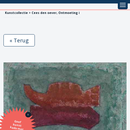
Kunstcollectie > Cees den oever, Ontmoeting i
« Terug
Geef
kunst
kado met
de SBK