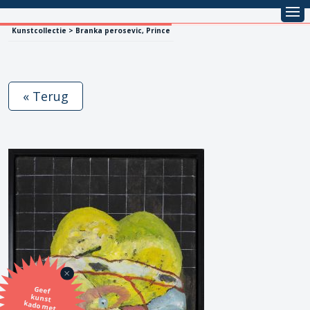
Kunstcollectie > Branka perosevic, Prince
« Terug
Geef
kunst
kado met
de SBK