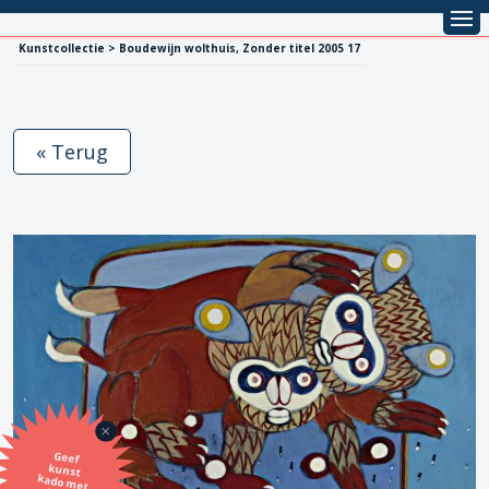
Kunstcollectie > Boudewijn wolthuis, Zonder titel 2005 17
« Terug
Geef
kunst
kado met
de SBK