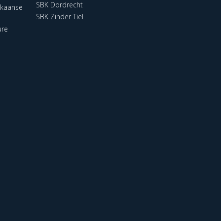
SBK Dordrecht
ikaanse
SBK Zinder Tiel
ure