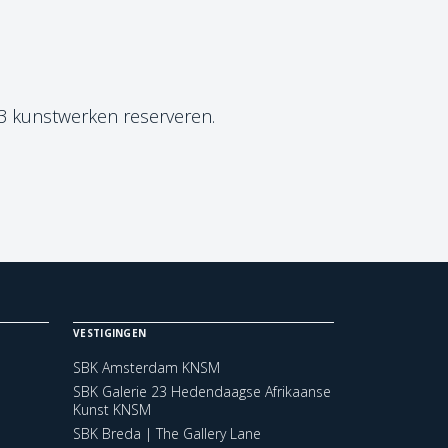
 3 kunstwerken reserveren.
VESTIGINGEN
SBK Amsterdam KNSM
SBK Galerie 23 Hedendaagse Afrikaanse
Kunst KNSM
SBK Breda | The Gallery Lane