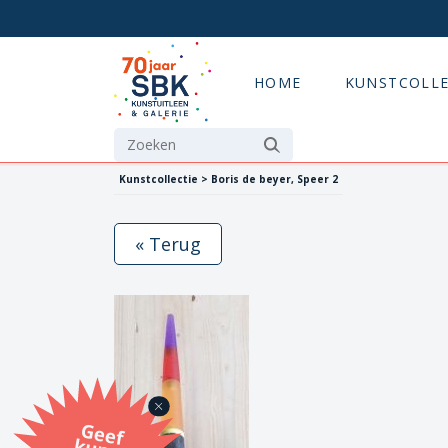
HOME
KUNSTCOLLE
Kunstcollectie > Boris de beyer, Speer 2
« Terug
G
eef
u
n
st
a
d
o
m
et
e SB
K
u
n
stb
o
n