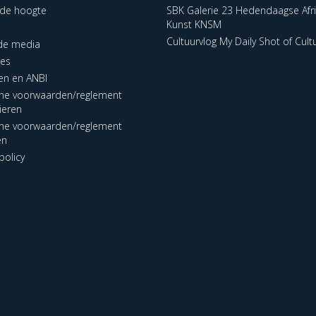
p de hoogte
SBK Galerie 23 Hedendaagse Afr
Kunst KNSM
Cultuurvlog My Daily Shot of Cult
 de media
res
en en ANBI
ne voorwaarden/reglement
lieren
ne voorwaarden/reglement
en
policy