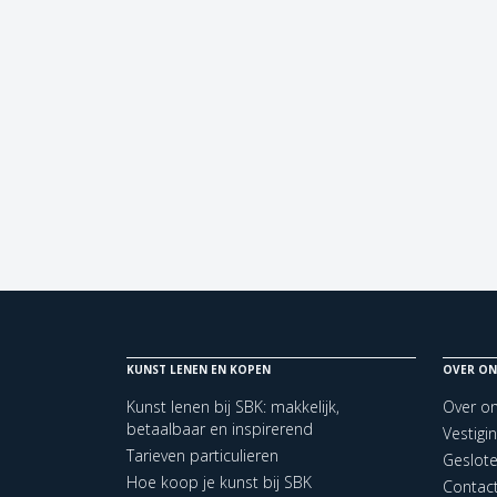
KUNST LENEN EN KOPEN
OVER ON
Kunst lenen bij SBK: makkelijk,
Over o
betaalbaar en inspirerend
Vestigi
Tarieven particulieren
Geslot
Hoe koop je kunst bij SBK
Contac