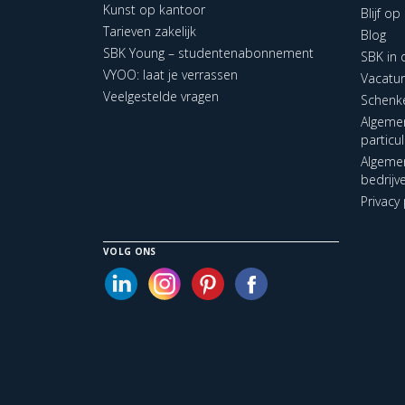
Kunst op kantoor
Blijf o
Tarieven zakelijk
Blog
SBK Young – studentenabonnement
SBK in
VYOO: laat je verrassen
Vacatu
Veelgestelde vragen
Schenk
Algeme
particu
Algeme
bedrijv
Privacy 
VOLG ONS