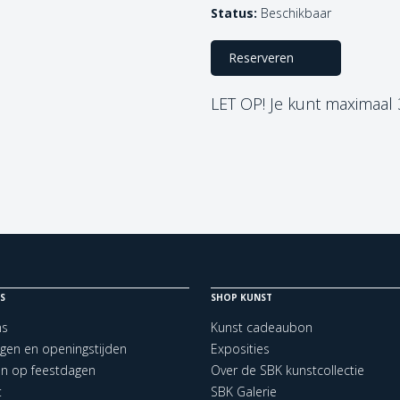
Status:
Beschikbaar
Reserveren
LET OP! Je kunt maximaal
S
SHOP KUNST
ns
Kunst cadeaubon
ngen en openingstijden
Exposities
en op feestdagen
Over de SBK kunstcollectie
t
SBK Galerie