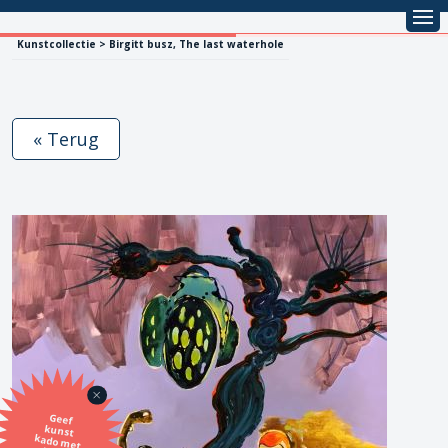
Kunstcollectie > Birgitt busz, The last waterhole
« Terug
Geef
kunst
kado met
de SBK