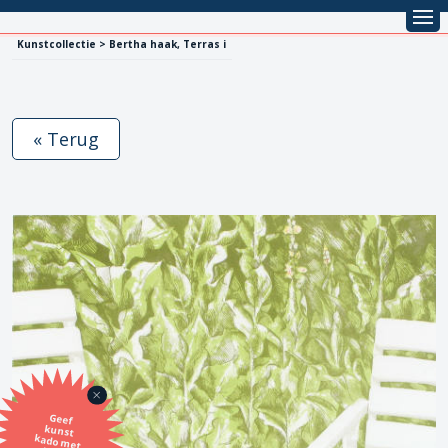
Kunstcollectie > Bertha haak, Terras i
« Terug
Geef
kunst
kado met
de SBK