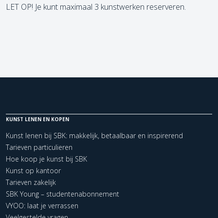
LET OP! Je kunt maximaal 3 kunstwerken reserveren.
KUNST LENEN EN KOPEN
Kunst lenen bij SBK: makkelijk, betaalbaar en inspirerend
Tarieven particulieren
Hoe koop je kunst bij SBK
Kunst op kantoor
Tarieven zakelijk
SBK Young – studentenabonnement
VYOO: laat je verrassen
Veelgestelde vragen