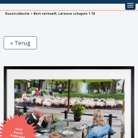
Kunstcollectie > Bert verhoeff, Larense schapen 1 10
« Terug
Geef
kunst
kado met
de SBK