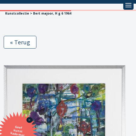
Kunstcollectie > Bert majoor, H g 6 1964
« Terug
Geef
kunst
kado met
de SBK