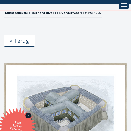
Kunstcollectie > Bernard divendal, Verder vooral stilte 1996
« Terug
Geef
kunst
kado met
de SBK