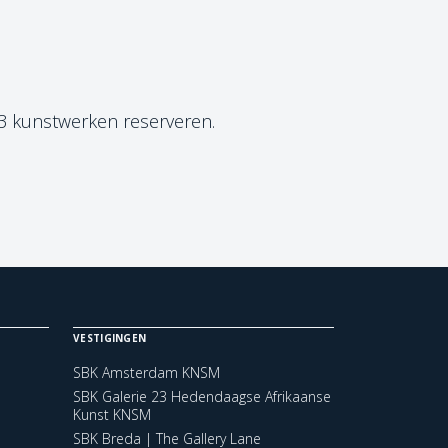
 3 kunstwerken reserveren.
VESTIGINGEN
SBK Amsterdam KNSM
SBK Galerie 23 Hedendaagse Afrikaanse
Kunst KNSM
SBK Breda | The Gallery Lane