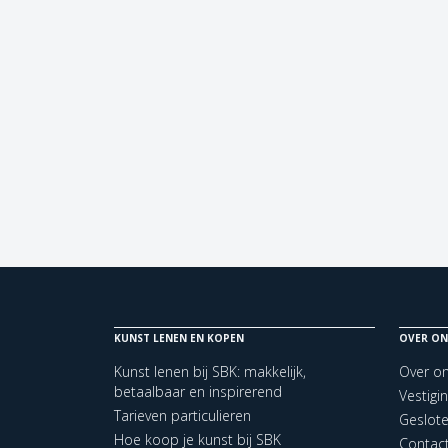
KUNST LENEN EN KOPEN
OVER ON
Kunst lenen bij SBK: makkelijk,
Over o
betaalbaar en inspirerend
Vestigi
Tarieven particulieren
Geslot
Hoe koop je kunst bij SBK
Contac