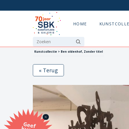
HOME
KUNSTCOLLE
Kunstcollectie > Ben oldenhof, Zonder titel
« Terug
G
eef
u
n
st
a
d
o
m
et
e SB
K
u
n
stb
o
n