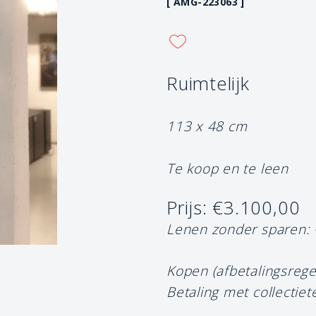
[ AMG-223063 ]
Ruimtelijk
113 x 48 cm
Te koop en te leen
Prijs: €3.100,00
Lenen zonder sparen:
Kopen (afbetalingsrege
Betaling met collectiet