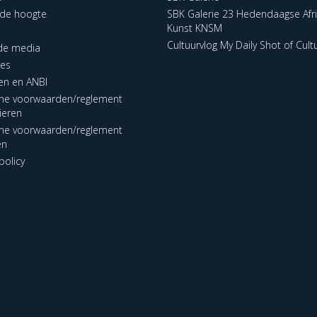
p de hoogte
SBK Galerie 23 Hedendaagse Afr
Kunst KNSM
Cultuurvlog My Daily Shot of Cult
 de media
res
en en ANBI
ne voorwaarden/reglement
lieren
ne voorwaarden/reglement
en
policy