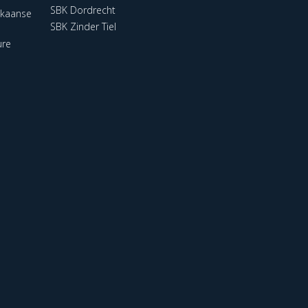
SBK Dordrecht
ikaanse
SBK Zinder Tiel
ure