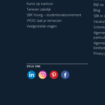
Kunst op kantoor
Blijf o
Tarieven zakelijk
Blog
SBK Young – studentenabonnement
SBK in
VYOO: laat je verrassen
Vacatu
Veelgestelde vragen
Schenk
Algeme
particu
Algeme
bedrijv
Privacy 
VOLG ONS