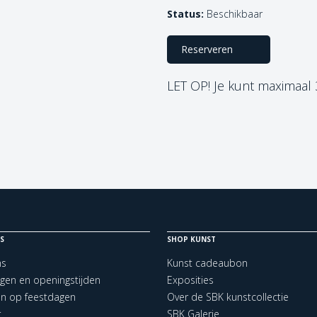
Status:
Beschikbaar
Reserveren
LET OP! Je kunt maximaal
S
SHOP KUNST
ns
Kunst cadeaubon
ngen en openingstijden
Exposities
en op feestdagen
Over de SBK kunstcollectie
t
SBK Galerie