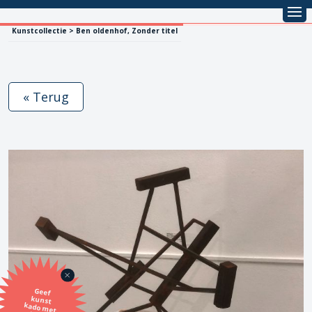
Kunstcollectie > Ben oldenhof, Zonder titel
« Terug
Geef
kunst
kado met
de SBK