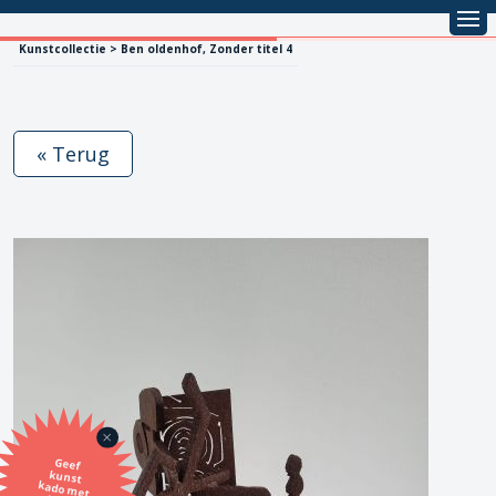
Kunstcollectie > Ben oldenhof, Zonder titel 4
« Terug
Geef
kunst
kado met
de SBK