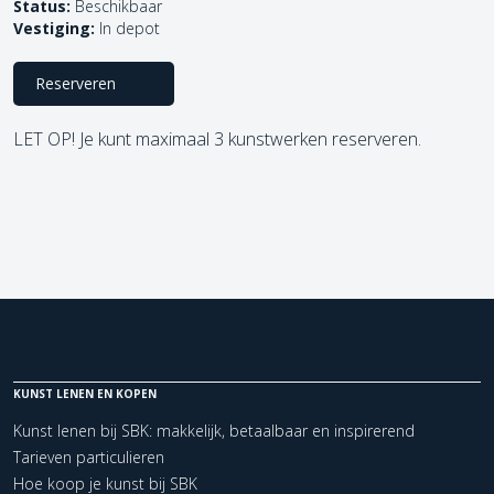
Status:
Beschikbaar
Vestiging:
In depot
Reserveren
LET OP! Je kunt maximaal 3 kunstwerken reserveren.
KUNST LENEN EN KOPEN
Kunst lenen bij SBK: makkelijk, betaalbaar en inspirerend
Tarieven particulieren
Hoe koop je kunst bij SBK