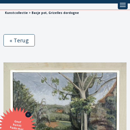
Kunstcollectie > Basje pot, Grizelles dordogne
« Terug
Geef
kunst
kado met
de SBK