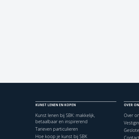
KUNST LENEN EN KOPEN
OVER ON
Kunst lenen bij SBK: makkelijk,
Over o
betaalbaar en inspirerend
Vestigi
Tarieven particulieren
Geslot
Hoe koop je kunst bij SBK
Contac