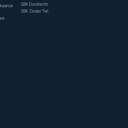
SBK Dordrecht
ikaanse
SBK Zinder Tiel
ure