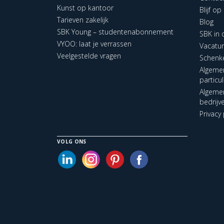
Kunst op kantoor
Blijf o
Tarieven zakelijk
Blog
SBK Young – studentenabonnement
SBK in
VYOO: laat je verrassen
Vacatu
Veelgestelde vragen
Schenk
Algeme
particu
Algeme
bedrijv
Privacy 
VOLG ONS