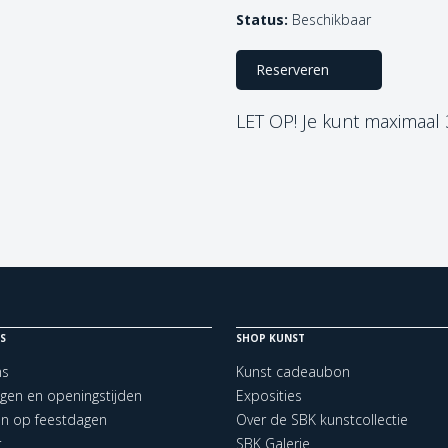
Status:
Beschikbaar
Reserveren
LET OP! Je kunt maximaal
S
SHOP KUNST
ns
Kunst cadeaubon
ngen en openingstijden
Exposities
en op feestdagen
Over de SBK kunstcollectie
t
SBK Galerie