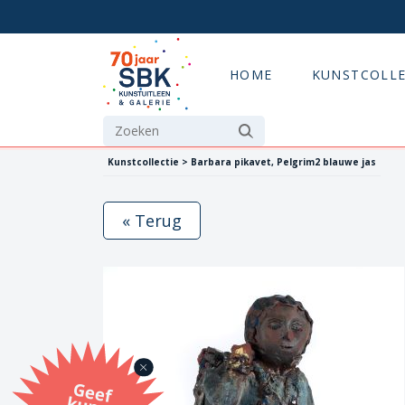
HOME
KUNSTCOLLE
Kunstcollectie > Barbara pikavet, Pelgrim2 blauwe jas
« Terug
G
eef
u
n
st
a
d
o
m
et
e SB
K
u
n
stb
o
n