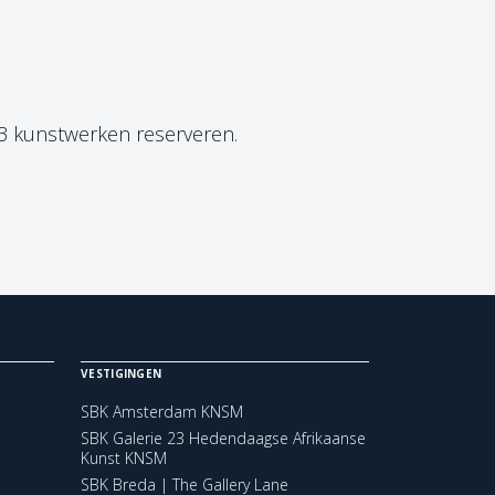
 3 kunstwerken reserveren.
VESTIGINGEN
SBK Amsterdam KNSM
SBK Galerie 23 Hedendaagse Afrikaanse
Kunst KNSM
SBK Breda | The Gallery Lane