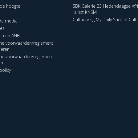
p de hoogte
SBK Galerie 23 Hedendaagse Afr
Kunst KNSM
Cultuurvlog My Daily Shot of Cult
 de media
res
en en ANBI
ne voorwaarden/reglement
lieren
ne voorwaarden/reglement
en
policy