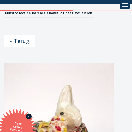
Kunstcollectie > Barbara pikavet, Z t haas met eieren
« Terug
Geef
kunst
kado met
de SBK