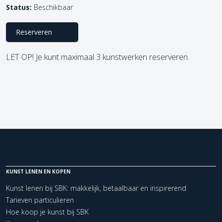
Status:
Beschikbaar
Reserveren
LET OP! Je kunt maximaal 3 kunstwerken reserveren.
KUNST LENEN EN KOPEN
Kunst lenen bij SBK: makkelijk, betaalbaar en inspirerend
Tarieven particulieren
Hoe koop je kunst bij SBK