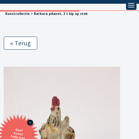
Kunstcollectie > Barbara pikavet, Z t kip op stok
« Terug
Geef
kunst
kado met
de SBK