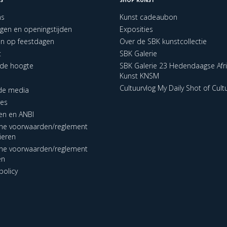
ns
Kunst cadeaubon
ngen en openingstijden
Exposities
en op feestdagen
Over de SBK kunstcollectie
t
SBK Galerie
p de hoogte
SBK Galerie 23 Hedendaagse Afr
Kunst KNSM
Cultuurvlog My Daily Shot of Cult
 de media
res
en en ANBI
ne voorwaarden/reglement
lieren
ne voorwaarden/reglement
en
policy