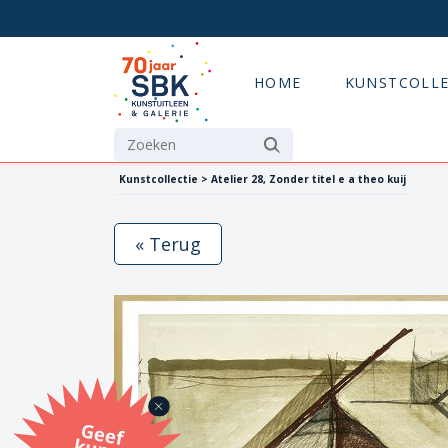
HOME
KUNSTCOLLE
Kunstcollectie > Atelier 28, Zonder titel e a theo kuij
« Terug
G
eef
u
n
st
a
d
o
m
et
e SB
K
u
n
stb
o
n