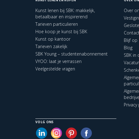
Kunst lenen bij SBK: makkelijk,
Over o
betaalbaar en inspirerend
Vestigi
Tarieven particulieren
Geslot
Hoe koop je kunst bij SBK
Contac
Kunst op kantoor
Blijf o
Tarieven zakelijk
Blog
SBK Young – studentenabonnement
SBK in
VYOO: laat je verrassen
Vacatu
Veelgestelde vragen
Schenk
Algeme
particu
Algeme
bedrijv
Privacy 
VOLG ONS