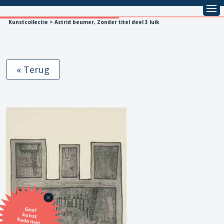
Kunstcollectie > Astrid beumer, Zonder titel deel 3 luik
« Terug
Geef
kunst
kado met
de SBK