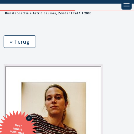
Kunstcollectie > Astrid beumer, Zonder titel 1 1 2000
« Terug
Geef
kunst
kado met
de SBK