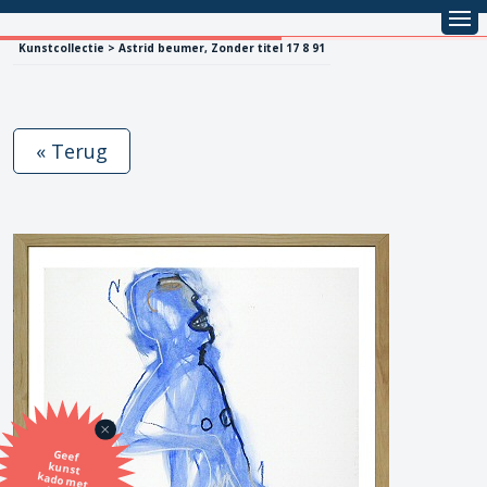
Kunstcollectie > Astrid beumer, Zonder titel 17 8 91
« Terug
Geef
kunst
kado met
de SBK