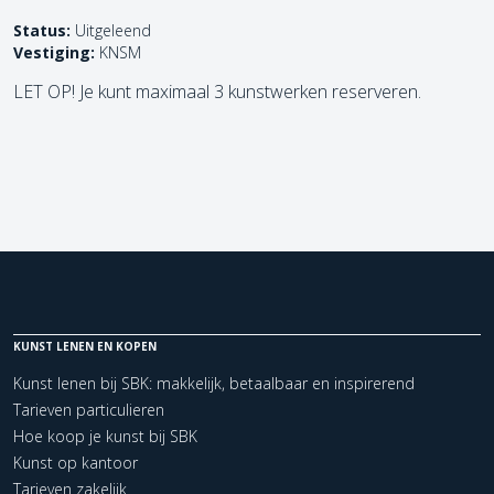
Status:
Uitgeleend
Vestiging:
KNSM
LET OP! Je kunt maximaal 3 kunstwerken reserveren.
KUNST LENEN EN KOPEN
Kunst lenen bij SBK: makkelijk, betaalbaar en inspirerend
Tarieven particulieren
Hoe koop je kunst bij SBK
Kunst op kantoor
Tarieven zakelijk