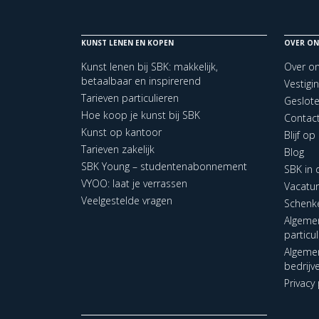
KUNST LENEN EN KOPEN
OVER ON
Kunst lenen bij SBK: makkelijk,
Over o
betaalbaar en inspirerend
Vestigi
Tarieven particulieren
Geslot
Hoe koop je kunst bij SBK
Contac
Kunst op kantoor
Blijf o
Tarieven zakelijk
Blog
SBK Young – studentenabonnement
SBK in
VYOO: laat je verrassen
Vacatu
Veelgestelde vragen
Schenk
Algeme
particu
Algeme
bedrijv
Privacy 