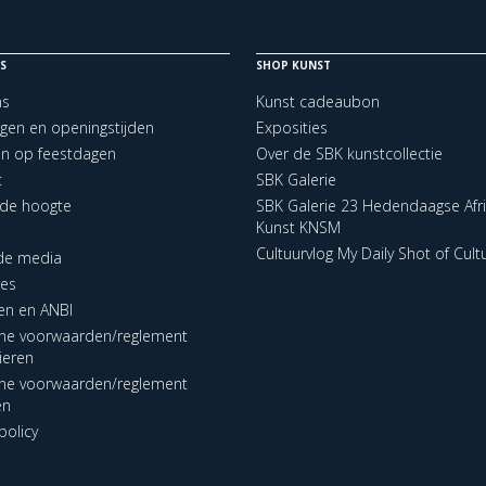
S
SHOP KUNST
ns
Kunst cadeaubon
ngen en openingstijden
Exposities
en op feestdagen
Over de SBK kunstcollectie
t
SBK Galerie
p de hoogte
SBK Galerie 23 Hedendaagse Afr
Kunst KNSM
Cultuurvlog My Daily Shot of Cult
 de media
res
en en ANBI
ne voorwaarden/reglement
lieren
ne voorwaarden/reglement
en
policy