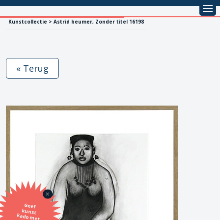
Kunstcollectie > Astrid beumer, Zonder titel 16198
« Terug
Geef
kunst
kado met
de SBK