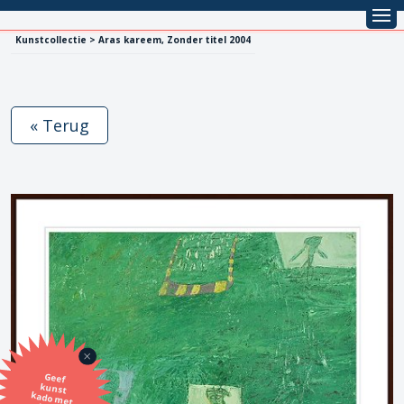
Kunstcollectie > Aras kareem, Zonder titel 2004
« Terug
Geef
kunst
kado met
de SBK